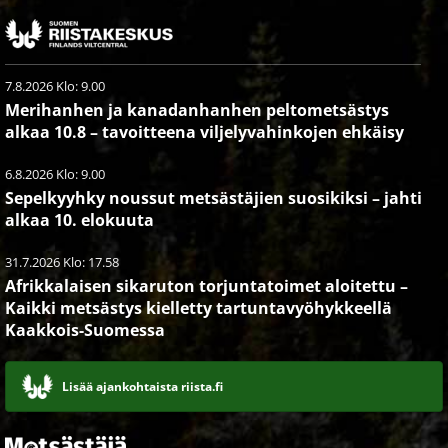
7.8.2026 Klo: 9.00
Merihanhen ja kanadanhanhen peltometsästys
alkaa 10.8 – tavoitteena viljelyvahinkojen ehkäisy
6.8.2026 Klo: 9.00
Sepelkyyhky noussut metsästäjien suosikiksi – jahti
alkaa 10. elokuuta
31.7.2026 Klo: 17.58
Afrikkalaisen sikaruton torjuntatoimet aloitettu –
Kaikki metsästys kielletty tartuntavyöhykkeellä
Kaakkois-Suomessa
Lisää ajankohtaista riista.fi