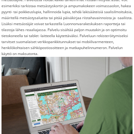
esimerkiksi tarkistaa metsästyskortin ja ampumakokeen voimassaolon, hakea
pyynti- tai poikkeuslupia, hallinnoida lupia, tehdä lakisääteisiä saalisilmoituksia,
määritellä metsästysalueita tai pitää päiväkirjaa riistahavainnoista ja -saaliista.
Lisäksi metsästäjät voivat tarkastella Luonnonvarakeskuksen raportteja tai
tilastoja lähes reaaliajassa. Palvelu sisältää paljon muutakin ja on optimoitu
tietokoneella tai tablet -laitteella käytettäväksi. Palveluun rekisteröitymiseksi
tarvitset suomalaiset verkkopankkitunnukset tai mobiilivarmenteen,
henkilökohtaisen sähköpostiosoitteen ja matkapuhelinnumeron. Palvelun
käyttö on maksutonta.