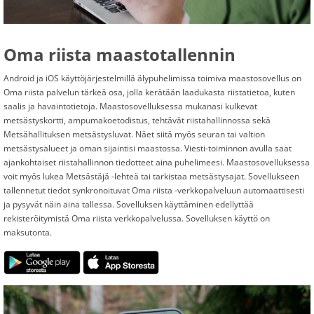
Oma riista maastotallennin
Android ja iOS käyttöjärjestelmillä älypuhelimissa toimiva maastosovellus on
Oma riista palvelun tärkeä osa, jolla kerätään laadukasta riistatietoa, kuten
saalis ja havaintotietoja. Maastosovelluksessa mukanasi kulkevat
metsästyskortti, ampumakoetodistus, tehtävät riistahallinnossa sekä
Metsähallituksen metsästysluvat. Näet siitä myös seuran tai valtion
metsästysalueet ja oman sijaintisi maastossa. Viesti-toiminnon avulla saat
ajankohtaiset riistahallinnon tiedotteet aina puhelimeesi. Maastosovelluksessa
voit myös lukea Metsästäjä -lehteä tai tarkistaa metsästysajat. Sovellukseen
tallennetut tiedot synkronoituvat Oma riista -verkkopalveluun automaattisesti
ja pysyvät näin aina tallessa. Sovelluksen käyttäminen edellyttää
rekisteröitymistä Oma riista verkkopalvelussa. Sovelluksen käyttö on
maksutonta.