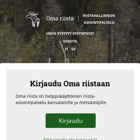
RIISTAHALLINNON
Oma riista
ASIOINTIPALVELU
USEIN KYSYTYT KYSYMYKSET
OHJEITA
FI
SV
Kirjaudu Oma riistaan
Oma riista on helppokäyttöinen riista-
asiointipalvelu kansalaisille ja metsästäjille.
Kirjaudu
Eikö sinulla ole tunnusta?