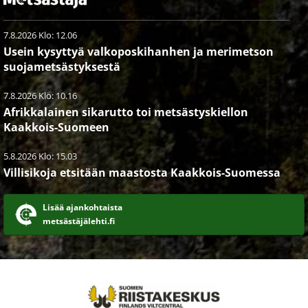
7.8.2026 Klo: 12.06
Usein kysyttyä valkoposkihanhen ja merimetson
suojametsästyksestä
7.8.2026 Klo: 10.16
Afrikkalainen sikarutto toi metsästyskiellon
Kaakkois-Suomeen
5.8.2026 Klo: 15.03
Villisikoja etsitään maastosta Kaakkois-Suomessa
Lisää ajankohtaista
metsästäjälehti.fi