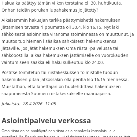
Hakuaika päättyy tämän viikon torstaina eli 30. huhtikuuta.
Onhan teidän porukan lupahakemus jo jätetty?
Aikaisemmin hakuajan tarkka päättymishetki hakemuksen
jättämisen tavasta riippumatta oli 30.4. klo 16.15. Nyt laki
sähköisestä asioinnista viranomaistoiminnassa on muuttunut, ja
muutos tuo hieman lisäaikaa sähköisesti hakemuksensa
jättäville. Jos jätät hakemuksen Oma riista -palvelussa tai
sähköpostilla, aikaa hakemuksen jättämiselle on vuorokauden
vaihtumiseen saakka eli haku sulkeutuu klo 24.00.
Postitse toimitetun tai riistakeskuksen toimistolle tuodun
hakemuksen pitää jatkossakin olla perillä klo 16.15 mennessä.
Muistathan, että lähettäjän on huolehdittava hakemuksen
saapumisesta Suomen riistakeskukselle määräajassa.
Julkaistu:
28.4.2026
11:05
Asiointipalvelu verkossa
Oma riista on helppokäyttöinen riista-asiointipalvelu kansalaisille ja
metsästäjille. Palvelussa hoidat kaikki tärkeimmät riistaan liittyvät asiat. Voit